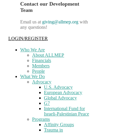
Contact our Development
Team
Email us at
giving@allmep.org
with
any questions!
LOGIN/REGISTER
Who We Are
About ALLMEP
Financials
Members
People
What We Do
Advocacy
U.S. Advocacy
European Advocacy
Global Advocacy
G7
International Fund for
Israeli-Palestinian Peace
Programs
Affinity Groups
Trauma in