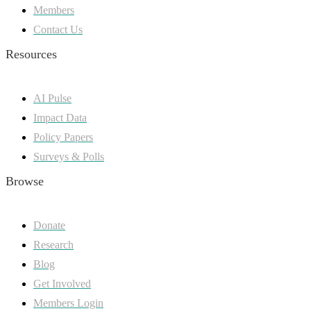
Members
Contact Us
Resources
AI Pulse
Impact Data
Policy Papers
Surveys & Polls
Browse
Donate
Research
Blog
Get Involved
Members Login