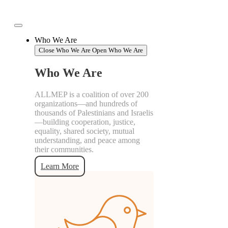
Skip
to
content
Who We Are
Close Who We Are
Open Who We Are
Who We Are
ALLMEP is a coalition of over 200
organizations—and hundreds of
thousands of Palestinians and Israelis
—building cooperation, justice,
equality, shared society, mutual
understanding, and peace among
their communities.
Learn More