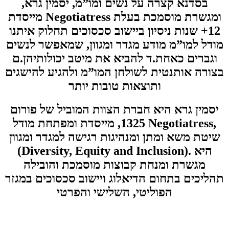
בסדנא קצרה על נשים ומו”מ, יסמין גרא,
מייסדת Negotiatress ומגשרת מוסמכת בעלת
12+ שנות ניסיון ביישוב סכסוכים תחלוק איתנו
מודל למו”מ מודע מגדר ומגוון, שמאפשר לנשים
וגברים כאחת.ד להביא את מיטב יכולותיהן.ם
בצורה אותנטית לשולחן המו”מ ולהגיע להישגים
ותוצאות טובות יותר
יסמין גרא היא חברת הצוות המוביל של פורום
1325, מייסדת ומפתחת מודל Negotiatress,
שיטת משא ומתן ומנהיגות רגישה למגדר ומגוון
(Diversity, Equity and Inclusion). היא
מגשרת ומנחת קבוצות מוסמכת והובילה
תהליכים בתחום הדיאלוג ויישוב סכסוכים במגזר
הפוליטי, השלישי והפרטי