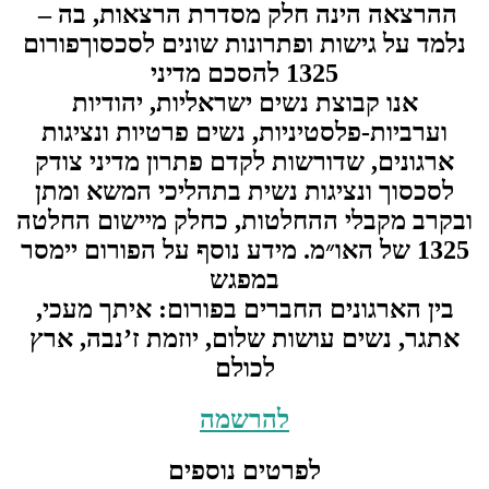
– ההרצאה הינה חלק מסדרת הרצאות, בה
נלמד על גישות ופתרונות שונים לסכסוךפורום
1325 להסכם מדיני
אנו קבוצת נשים ישראליות, יהודיות
וערביות-פלסטיניות, נשים פרטיות ונציגות
ארגונים, שדורשות לקדם פתרון מדיני צודק
לסכסוך ונציגות נשית בתהליכי המשא ומתן
ובקרב מקבלי ההחלטות, כחלק מיישום החלטה
1325 של האו״מ. מידע נוסף על הפורום יימסר
במפגש
בין הארגונים החברים בפורום: איתך מעכי,
אתגר, נשים עושות שלום, יוזמת ז’נבה, ארץ
לכולם
להרשמה
לפרטים נוספים